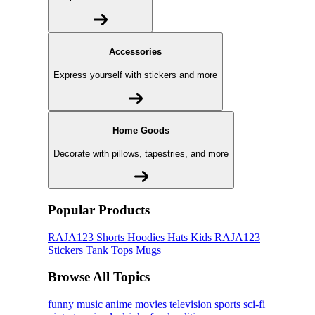
Accessories
Express yourself with stickers and more
Home Goods
Decorate with pillows, tapestries, and more
Popular Products
RAJA123
Shorts
Hoodies
Hats
Kids RAJA123
Stickers
Tank Tops
Mugs
Browse All Topics
funny
music
anime
movies
television
sports
sci-fi