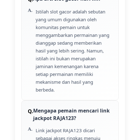
Istilah slot gacor adalah sebutan
yang umum digunakan oleh
komunitas pemain untuk
menggambarkan permainan yang
dianggap sedang memberikan
hasil yang lebih sering. Namun,
istilah ini bukan merupakan
jaminan kemenangan karena
setiap permainan memiliki
mekanisme dan hasil yang
berbeda.
Mengapa pemain mencari link
jackpot RAJA123?
Link jackpot RAJA123 dicari
sebagai akses ringkas menuju