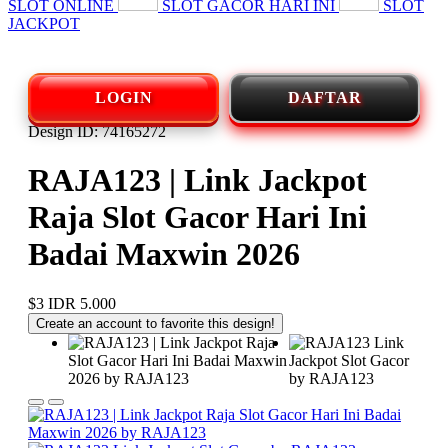
SLOT ONLINE
SLOT GACOR HARI INI
SLOT
JACKPOT
LOGIN
DAFTAR
Design ID: 74165272
RAJA123 | Link Jackpot
Raja Slot Gacor Hari Ini
Badai Maxwin 2026
$3
IDR 5.000
Create an account to favorite this design!