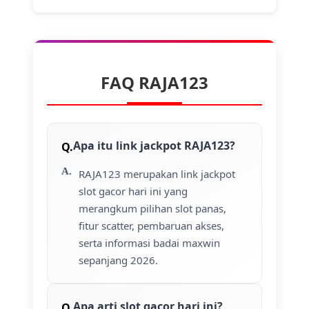
FAQ RAJA123
Apa itu link jackpot RAJA123?
RAJA123 merupakan link jackpot
slot gacor hari ini yang
merangkum pilihan slot panas,
fitur scatter, pembaruan akses,
serta informasi badai maxwin
sepanjang 2026.
Apa arti slot gacor hari ini?