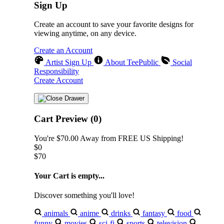
Sign Up
Create an account to save your favorite designs for
viewing anytime, on any device.
Create an Account
Artist Sign Up
About TeePublic
Social
Responsibility
Create Account
Cart Preview (0)
You're
$70.00
Away from
FREE US Shipping!
$0
$70
Your Cart is empty...
Discover something you'll love!
animals
anime
drinks
fantasy
food
funny
movies
sci-fi
sports
television