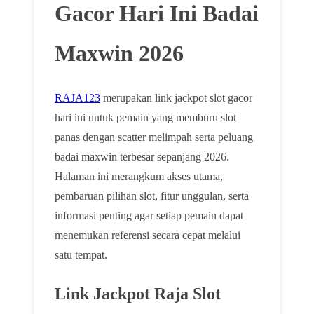
Gacor Hari Ini Badai
Maxwin 2026
RAJA123
merupakan link jackpot slot gacor
hari ini untuk pemain yang memburu slot
panas dengan scatter melimpah serta peluang
badai maxwin terbesar sepanjang 2026.
Halaman ini merangkum akses utama,
pembaruan pilihan slot, fitur unggulan, serta
informasi penting agar setiap pemain dapat
menemukan referensi secara cepat melalui
satu tempat.
Link Jackpot Raja Slot