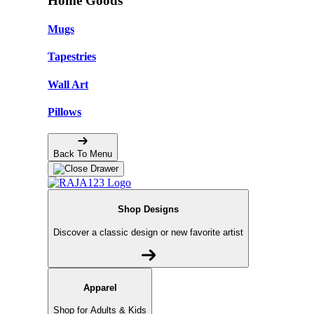
Home Goods
Mugs
Tapestries
Wall Art
Pillows
Back To Menu
Shop Designs
Discover a classic design or new favorite artist
Apparel
Shop for Adults & Kids