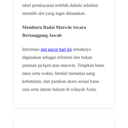
tabel pembayaran terlebih dahulu sebelum
memilih slot yang ingin dimainkan.
Memburu Badai Maxwin Secara
Bertanggung Jawab
Informasi
slot gacor hari ini
sebaiknya
digunakan sebagai referensi dan bukan
jaminan jackpot atau maxwin. Tetapkan batas
dana serta waktu, hindari memakai uang
kebutuhan, dan pastikan akses sesuai batas
usia serta aturan hukum di wilayah Anda.