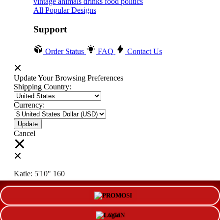
vintage
animals
drinks
food
politics
All Popular Designs
Support
Order Status
FAQ
Contact Us
Update Your Browsing Preferences
Shipping Country:
Currency:
Cancel
Katie:
5'10"
160
PROMO
Select your person:
Male
Female
LOGIN