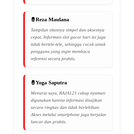
Reza Maulana
Tampilan situsnya simpel dan aksesnya
cepat. Informasi slot gacor hari ini juga
tidak bertele-tele, sehingga cocok untuk
pengguna yang ingin membaca
referensi secara praktis.
Yoga Saputra
Menurut saya, RAJA123 cukup nyaman
digunakan karena informasi disajikan
secara ringkas dan tidak berlebihan.
Akses melalui smartphone juga berjalan
lancar dan praktis.