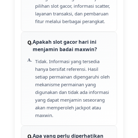
pilihan slot gacor, informasi scatter,
layanan transaksi, dan pembaruan
fitur melalui berbagai perangkat.
Apakah slot gacor hari ini
menjamin badai maxwin?
Tidak. Informasi yang tersedia
hanya bersifat referensi. Hasil
setiap permainan dipengaruhi oleh
mekanisme permainan yang
digunakan dan tidak ada informasi
yang dapat menjamin seseorang
akan memperoleh jackpot atau
maxwin.
Apa yang perlu diperhatikan