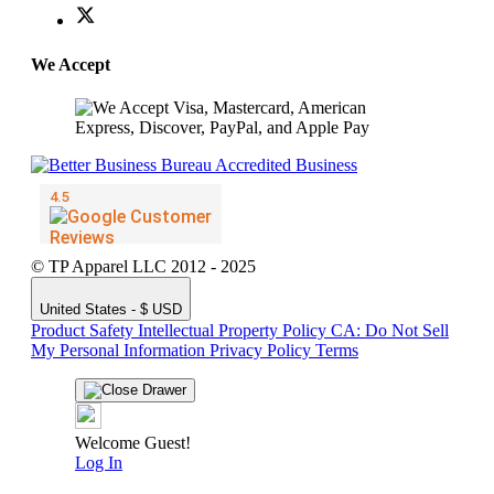
We Accept
© TP Apparel LLC 2012 - 2025
United States - $ USD
Product Safety
Intellectual Property Policy
CA: Do Not Sell
My Personal Information
Privacy Policy
Terms
Welcome Guest!
Log In