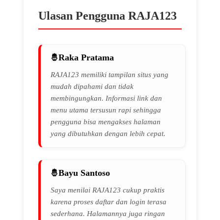
Ulasan Pengguna RAJA123
Raka Pratama
RAJA123 memiliki tampilan situs yang
mudah dipahami dan tidak
membingungkan. Informasi link dan
menu utama tersusun rapi sehingga
pengguna bisa mengakses halaman
yang dibutuhkan dengan lebih cepat.
Bayu Santoso
Saya menilai RAJA123 cukup praktis
karena proses daftar dan login terasa
sederhana. Halamannya juga ringan